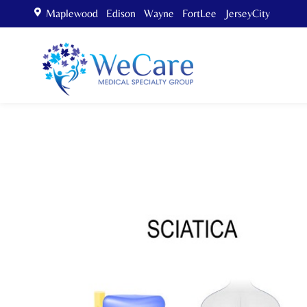
Maplewood Edison Wayne FortLee JerseyCity