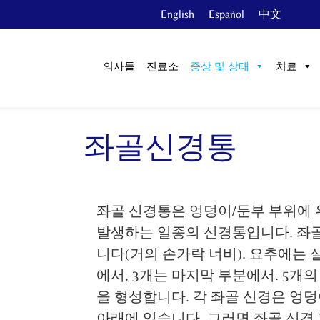
English
Español
中文
의사들
진료소
증상 및 상태
치료
좌골신경통
좌골 신경통은 엉덩이/둔부 부위에 
발생하는 일종의 신경통입니다. 좌골
니다(거의 손가락 너비). 요추에는 
에서, 3개는 마지막 부분에서. 5개
을 형성합니다. 각 좌골 신경은 엉덩
아래에 있습니다. 그러면 좌골 신경