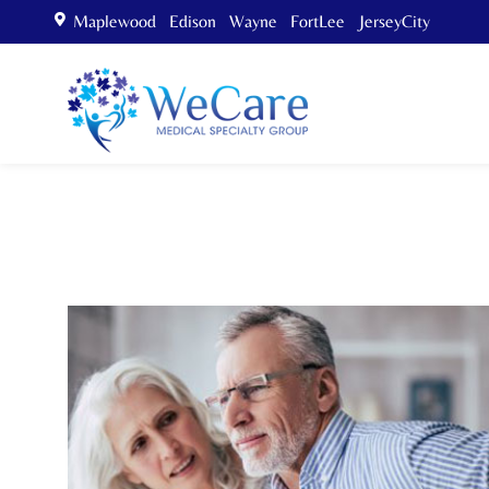
Maplewood Edison Wayne FortLee JerseyCity