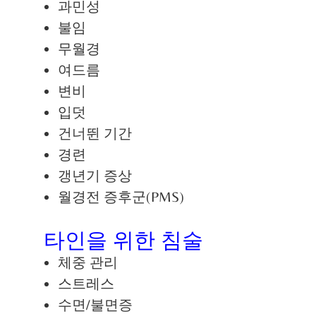
과민성
불임
무월경
여드름
변비
입덧
건너뛴 기간
경련
갱년기 증상
월경전 증후군(PMS)
타인을 위한 침술
체중 관리
스트레스
수면/불면증