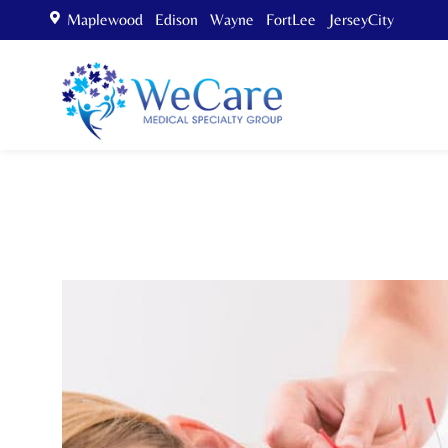
Maplewood Edison Wayne FortLee JerseyCity