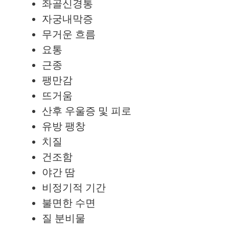
좌골신경통
자궁내막증
무거운 흐름
요통
근종
팽만감
뜨거움
산후 우울증 및 피로
유방 팽창
치질
건조함
야간 땀
비정기적 기간
불면한 수면
질 분비물