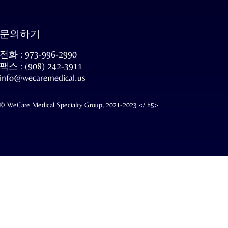
문의하기
전화 : 973-996-2990
팩스 : (908) 242-3911
info@wecaremedical.us
© WeCare Medical Specialty Group, 2021-2023 </ h5>