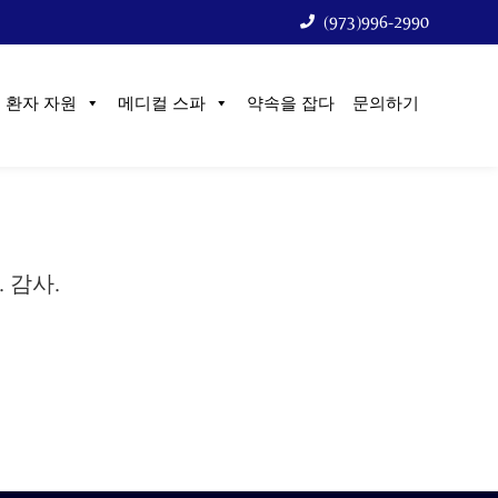
(973)996-2990
환자 자원
메디컬 스파
약속을 잡다
문의하기
 감사.